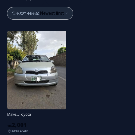
ቅደም ተከተል
:
Newest first
Make...toyota
2,001
ብር
Addis Ababa