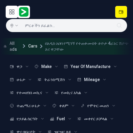
Open main menu
Hulugram
All
በአዲስ አበባ የሚገኝ የተጠቀሙበት ቶዮታ 4ራነር ሽያጭ
Cars
ads
እና ዋጋቸው
ዋጋ
Make
Year Of Manufacture
ሁኔታ
ትራንስሚሽን
Mileage
የተመዘገበ መኪና
የመኪና አካል
ተጨማሪ ሁኔታ
ቀለም
የሞተር መጠን
የኃይል ስርዓት
Fuel
መቀየር ይቻላል
ዋና ባህሪያት
ዝርዝር ላይ