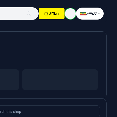
ይሽጡ
አማርኛ