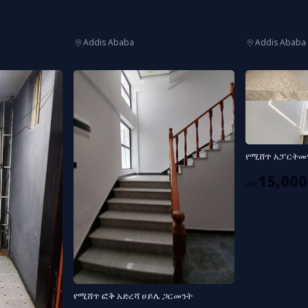
Addis Ababa
Addis Ababa
የሚሸጥ አፓርትመን
15,000
ብር
የሚሸጥ ፎቅ አድረሻ ሀይሌ ጋርመንት