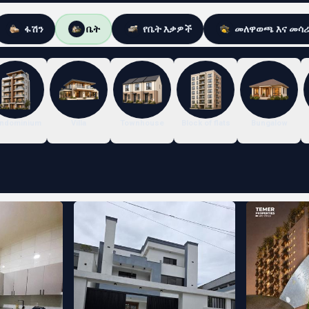
ፋሽን
ቤት
የቤት እቃዎች
መለዋወጫ እና መሳ
ndominium
Villa
Townhouse
Block of flats
Bungalow