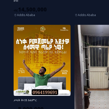
ሀብ
14,500,000
ብር
Addis Ababa
Addis Ababa
ታላቅ ቅናሽ ከቴምር
8,900,000