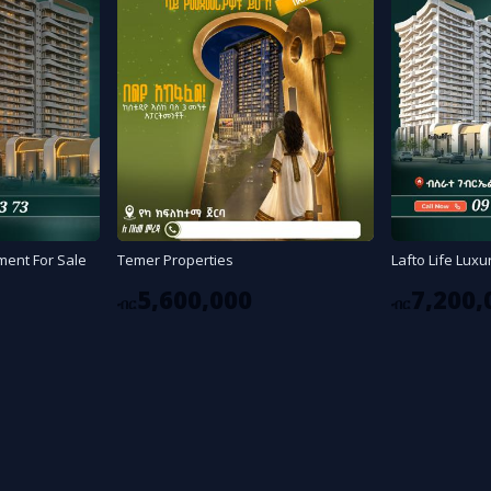
Temer Properties
ment For Sale
Lafto Life Lux
5,600,000
7,200,
ብር
ብር