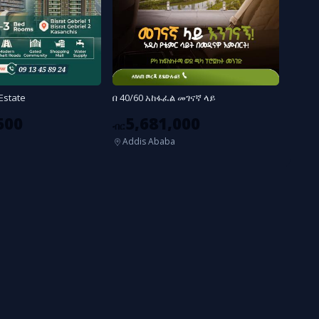
 Estate
በ 40/60 አከፋፈል መገናኛ ላይ
500
5,681,000
ብር
Addis Ababa