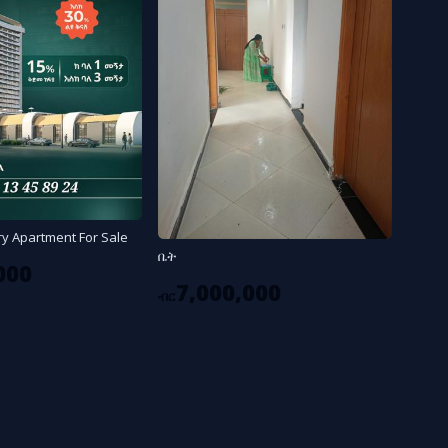
ury Apartment For Sale
ቤት
000
7,000,000
ብር