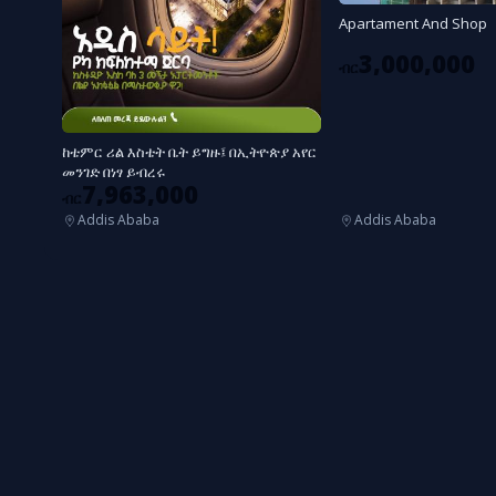
Apartament And Shop
3,000,000
ብር
ከቴምር ሪል እስቴት ቤት ይግዙ፤ በኢትዮጵያ አየር
መንገድ በነፃ ይብረሩ
7,963,000
ብር
Addis Ababa
Addis Ababa