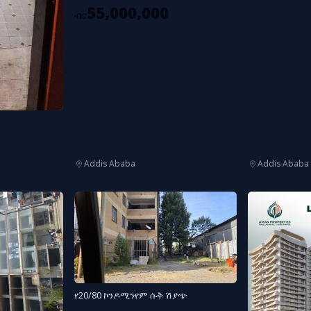
55,000,000
ብር
Addis Ababa
Addis Ababa
የ20/80 ኮንዶሚንየም ሱቅ ሽያጭ