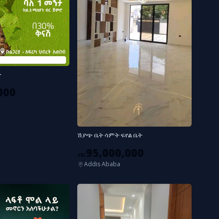
ት
000
ሽያጭ ቤት ሳምት ፍየል ቤት
95,000,000
ብር
Addis Ababa