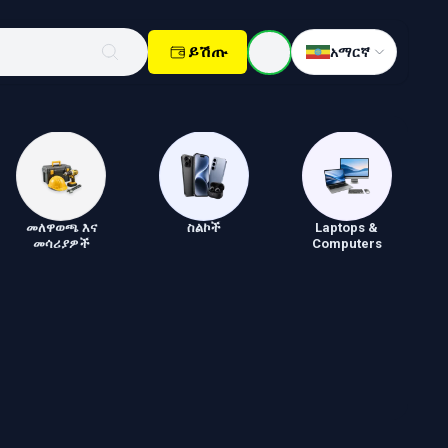
ይሽጡ
አማርኛ
መለዋወጫ እና
ስልኮች
Laptops &
መሳሪያዎች
Computers