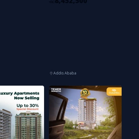
8,452,500
ብር
Addis Ababa