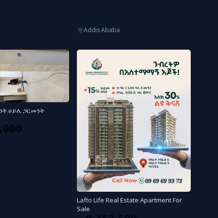
Addis Ababa
ት ሀይሌ ጋርመንት
,000
Lafto Life Real Estate Apartment For
Sale