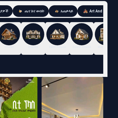
ሪያዎች
ጤና እና ውበት
አጠቃላይ
Art And Craft
Chalet
Duplex
Farm house
Guest house
Maisonette