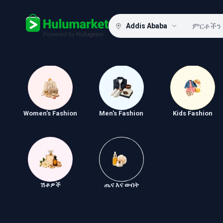
Addis Ababa
Hulugram
Women's Fashion
Men's Fashion
Kids Fashion
ሽቶዎች
ጤና እና ውበት