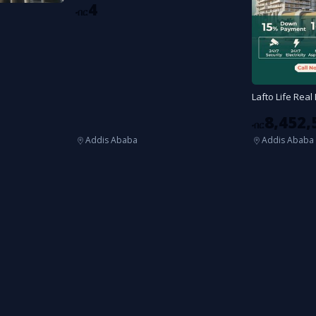
4
ብር
Lafto Life Real
8,452,
ብር
Addis Ababa
Addis Ababa