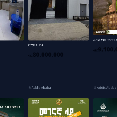
አዲስ ነገር በሳርቤ
የሚሸጥ ፎቅ
9,100,
ብር
80,000,000
ብር
Addis Ababa
Addis Ababa