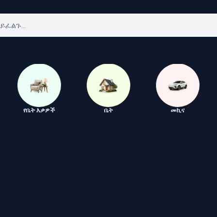
የቤት እቃዎች
ቤት
መኪና